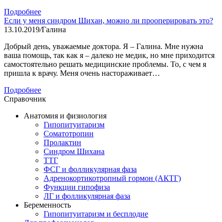
Подробнее
Если у меня синдром Шихан, можно ли прооперировать это?
13.10.2019
/
Галина
Добрый день, уважаемые доктора. Я – Галина. Мне нужна
ваша помощь, так как я – далеко не медик, но мне приходится
самостоятельно решать медицинские проблемы. То, с чем я
пришла к врачу. Меня очень настораживает…
Подробнее
Справочник
Анатомия и физиология
Гипопитуитаризм
Соматотропин
Пролактин
Синдром Шихана
ТТГ
ФСГ и фолликулярная фаза
Адренокортикотропный гормон (АКТГ)
Функции гипофиза
ЛГ и фолликулярная фаза
Беременность
Гипопитуитаризм и бесплодие