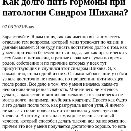
Как долго пить гормоны при
патологии Синдром Шихана?
07.08.2021
/
Валя
Здравствуйте. Я вам пишу, так как именно вы занимаетесь
отдельно тем вопросом, который меня тревожит по жизни в
данный момент. Я не буду писать достаточно долго о том, как
у меня протекала беременность и роды, так как практически у
всех были и патологии, и разные сложные случаи во время
родов, собственно и по причине которых у всех тут
присутствующих и случился этот синдром Шихана. Я, к
сожалению, стала одной из них. О таком заболевании у себя я
узнала достаточно не недавно, по прошествии пяти месяцев
после родов. Все дело в том, что у меня началась какая-то
необоснованная резкая слабость. Мне ничего не хотелось
делать, а даже если и возникало желание, то я физически не
могла долго, например, поубирать квартиру. Просто как будто
я это делала после того, как разгрузила вагон угля. Я ничего
не могла с собой поделать, но это вызвало у меня чувство
тревоги. А потому, что я на самом деле очень активный
человек, который способен делать тысячи дел одновременно,
причем это все у меня получается достаточно хорошо, то есть