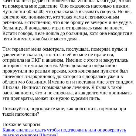
качество не страдает от количества. Я пошла к соседке, чтобы
та померила мне давление. Оно оказалось настолько низким.
Чуть ли ни 60 на 40, что она сказала вызывать скорую. Но вы,
конечно же, понимаете, кто такая мама с пятимесячным
ребенком. Естественно, что я не брошу ее вечером и не уеду в
больницу. Я дождалась утра и отправилась сама на прием.
Кстати говоря, я еле дошла до больницы, хотя она находится в
пяти минутах ходьбы от моего дома.
Там терапевт меня осмотрела, послушала, померяла пульс и
давление и сказала, что что-то ей во мне не нравится,
отправила на ЭКГ и анализы. Именно с этого и закрутилась
история с этим диагнозом. Меня довольно оперативно
прокрутили по разным врачам, хотя конечным пунктом был
гинеколог-эндокринолог, до которого я добралась уже и в
областную больницу. Именно он и поставил мне этот синдром
Шихана. Выписал гормональное лечение. Я была в такой
растерянности, что и не спросила, а как долго мне принимать
эти препараты, может их нужно курсами пить.
Пожалуйста, подскажите мне, как долго пить гормоны при
такой патологии?
Похожие вопросы
Какие анализы сдать чтобы подтвердить или опровергнуть
диагноз синдром Шихана?