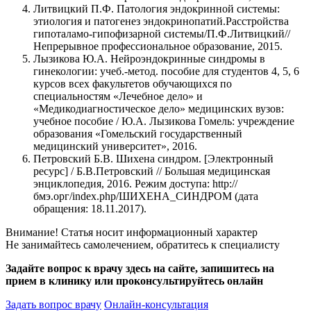
Литвицкий П.Ф. Патология эндокринной системы:
этиология и патогенез эндокринопатий.Расстройства
гипоталамо-гипофизарной системы/П.Ф.Литвицкий//
Непрерывное профессиональное образование, 2015.
Лызикова Ю.А. Нейроэндокринные синдромы в
гинекологии: учеб.-метод. пособие для студентов 4, 5, 6
курсов всех факультетов обучающихся по
специальностям «Лечебное дело» и
«Медикодиагностическое дело» медицинских вузов:
учебное пособие / Ю.А. Лызикова Гомель: учреждение
образования «Гомельский государственный
медицинский университет», 2016.
Петровский Б.В. Шихена синдром. [Электронный
ресурс] / Б.В.Петровский // Большая медицинская
энциклопедия, 2016. Режим доступа: http://
бмэ.орг/index.php/ШИХЕНА_СИНДРОМ (дата
обращения: 18.11.2017).
Внимание! Статья носит информационный характер
Не занимайтесь самолечением, обратитесь к специалисту
Задайте вопрос к врачу здесь на сайте, запишитесь на
прием в клинику или проконсультируйтесь онлайн
Задать вопрос врачу
Онлайн-консультация