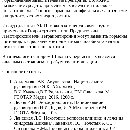
гормональные заместительные препараты. Возможно
назначение средств, применяемых в лечении полового
инфантилизма. Тропные гормоны гипофиза назначаются реже
ввиду того, что их трудно достать.
Иногда дефицит АКТГ можно компенсировать путем
применения Гидрокортизона или Преднизолона.
Левотироксин или Тетрайодтиронин могут заменить гормоны
щитовидки. Оральные контрацептивы способны заменить
недостаток эстрогенов в крови.
В гинекологии синдром Шихана у беременных является
опасным состоянием и требует госпитализации.
Список литературы
Айламазян Э.К. Акушерство. Национальное
руководство / Э.К. Айламазян,
В.И.Кулаков,В.Е.Радзинский, Г.М.Савельева. М.:
ГЭОТАР-Медиа, 2016. 1200 с.
Дедов И.И. Эндокринология. Национальное
руководство И.И.Дедов, И.А.Мельниченко/ М.:
ГЭОТАРМедиа, 2013.
Ланецкая Л.С. Некоторые вопросы клиники и лечения
синдрома Шихена/ Ланецкая Л.С., Толстых A.C.,
Степанова Н.М.//Проблемы эндокринологии, 2014.