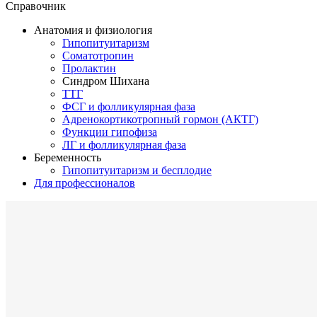
Справочник
Анатомия и физиология
Гипопитуитаризм
Соматотропин
Пролактин
Синдром Шихана
ТТГ
ФСГ и фолликулярная фаза
Адренокортикотропный гормон (АКТГ)
Функции гипофиза
ЛГ и фолликулярная фаза
Беременность
Гипопитуитаризм и бесплодие
Для профессионалов