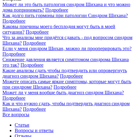
Может ли это быть патология синдром Шихана и что можно
дома попринимать?
Подробнее
Как долго пить гормоны при патологии Синдром Шихана?
Подробнее
Каковы причины моего бесплодия могут быть в моей
ситуации?
Подробнее
Что за анализы мне придётся сдавать - под вопросом синдром
Шихана?
Подробнее
Если у меня синдром Шихан, можно ли прооперировать это?
Подробнее
Снижение давления является симптомом синдрома Шихана
это так?
Подробнее
Какие анализы сдать чтобы подтвердить или опровергнуть
диагноз синдром Шихана?
Подробнее
Можете описать самые яркие симптомы, которые могут быть
при синдроме Шихана?
Подробнее
Может ли у меня вообще быть диагноз синдром Шихана?
Подробнее
Как и что нужно сдать, чтобы подтвердить диагноз синдром
Шихана?
Подробнее
Все вопросы
Статьи
Вопросы и ответы
Отзывы